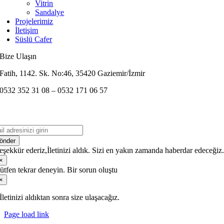
Vitrin
Sandalye
Projelerimiz
İletişim
Süslü Cafer
Bize Ulaşın
Fatih, 1142. Sk. No:46, 35420 Gaziemir/İzmir
0532 352 31 08 – 0532 171 06 57
önder
eşekkür ederiz,İletinizi aldık. Sizi en yakın zamanda haberdar edeceğiz
×
ütfen tekrar deneyin. Bir sorun oluştu
×
İletinizi aldıktan sonra size ulaşacağız.
Page load link
Go