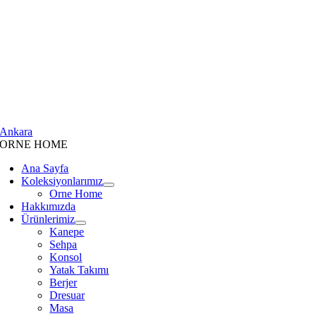
Ankara
ORNE HOME
Ana Sayfa
Koleksiyonlarımız
Orne Home
Hakkımızda
Ürünlerimiz
Kanepe
Sehpa
Konsol
Yatak Takımı
Berjer
Dresuar
Masa